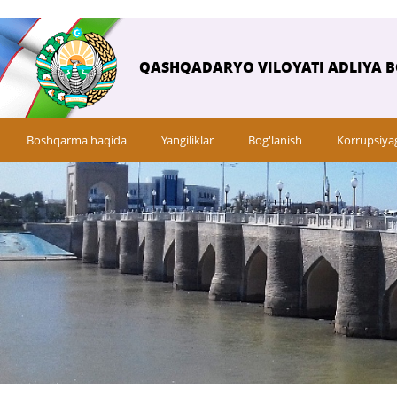
QASHQADARYO VILOYATI ADLIYA 
Boshqarma haqida
Yangiliklar
Bog'lanish
Korrupsiya