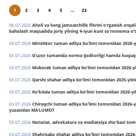
1
2
3
4
5
...
23
06.07.2026
Aholi va keng jamoatchilik fikrini o‘rganish orqa
baholash maqsadida joriy yilning 4-iyun kuni so‘rovnoma o‘t
03.07.2026
Mirishkor tuman adliya bo‘limi tomonidan 2026-y
03.07.2026
G‘uzor tumanida norma ijodkorligi hamda huquqni
03.07.2026
Muborak tuman adliya bo‘limi tomonidan 2026-yil
03.07.2026
Qarshi shahar adliya bo‘limi tomonidan 2025-yil
03.07.2026
Ko‘kdala tuman adliya bo‘limi tomonidan 2026-yi
03.07.2026
Chiroqchi tuman adliya bo‘limi tomonidan 2026-yil
yuzasidan MA’LUMOT
03.07.2026
Notariat, advokatura va mediatsiya shoʻbasi tomon
03.07.2026
Shahrisabz shahar adliya bo‘limi tomonidan 2026-