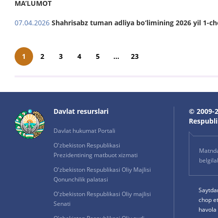
MA’LUMOT
07.04.2026
Shahrisabz tuman adliya bo‘limining 2026 yil 1-c
1
2
3
4
5
...
23
Davlat resurslari
© 2009-2
Respublik
Davlat hukumat Portali
O'zbekiston Respublikasi
Matnda 
Prezidentining matbuot xizmati
belgil
O'zbekiston Respublikasi Oliy Majlisi
Qonunchilik palatasi
Saytda
O'zbekiston Respublikasi Oliy majlisi
chop e
Senati
havola 