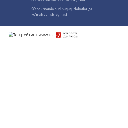
O'zbekiston Respublikasi Oliy sudi
O'zbekistonda sud-huquq islohatlariga
ko'maklashish loyihasi