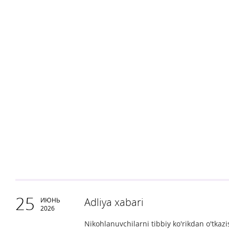
25
Adliya xabari
ИЮНЬ
2026
Nikohlanuvchilarni tibbiy ko'rikdan o'tka