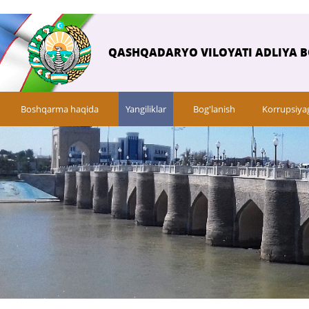
QASHQADARYO VILOYATI ADLIYA 
Boshqarma haqida
Yangiliklar
Bog'lanish
Korrupsiya