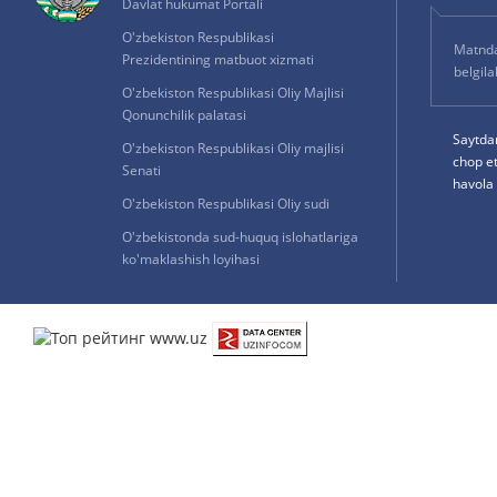
Davlat hukumat Portali
O'zbekiston Respublikasi
Matnda 
Prezidentining matbuot xizmati
belgil
O'zbekiston Respublikasi Oliy Majlisi
Qonunchilik palatasi
Saytda
O'zbekiston Respublikasi Oliy majlisi
chop e
Senati
havola 
O'zbekiston Respublikasi Oliy sudi
O'zbekistonda sud-huquq islohatlariga
ko'maklashish loyihasi