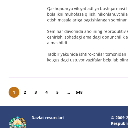
Qashqadaryo viloyat adliya boshqarmasi h
bolalikni muhofaza qilish, nikohlanuvchilar
etish masalalariga bag‘ishlangan seminar t
Seminar davomida aholining reproduktiv sa
oshirish, sohadagi amaldagi qonunchilik t
almashildi.
Tadbir yakunida ishtirokchilar tomonida
kelgusidagi ustuvor vazifalar belgilab olin
1
2
3
4
5
...
548
Davlat resurslari
© 2009-2
Respublik