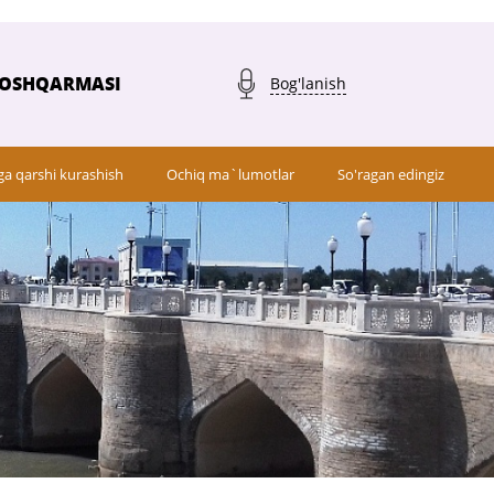
BOSHQARMASI
Bog'lanish
ga qarshi kurashish
Ochiq ma`lumotlar
So'ragan edingiz