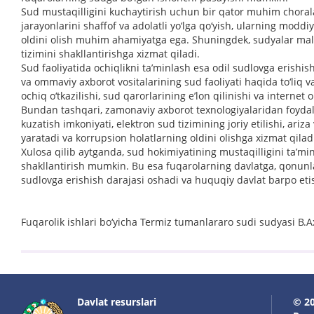
Sud mustaqilligini kuchaytirish uchun bir qator muhim chorala
jarayonlarini shaffof va adolatli yo‘lga qo‘yish, ularning moddi
oldini olish muhim ahamiyatga ega. Shuningdek, sudyalar mala
tizimini shakllantirishga xizmat qiladi.
Sud faoliyatida ochiqlikni ta’minlash esa odil sudlovga erishis
va ommaviy axborot vositalarining sud faoliyati haqida to‘liq v
ochiq o‘tkazilishi, sud qarorlarining e’lon qilinishi va internet
Bundan tashqari, zamonaviy axborot texnologiyalaridan foydal
kuzatish imkoniyati, elektron sud tizimining joriy etilishi, ari
yaratadi va korrupsion holatlarning oldini olishga xizmat qilad
Xulosa qilib aytganda, sud hokimiyatining mustaqilligini ta’min
shakllantirish mumkin. Bu esa fuqarolarning davlatga, qonunl
sudlovga erishish darajasi oshadi va huquqiy davlat barpo eti
Fuqarolik ishlari bo‘yicha Termiz tumanlararo sudi sudyasi B
Davlat resurslari
© 20