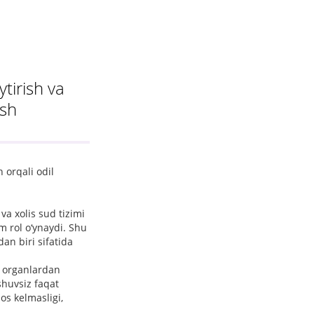
tirish va
ish
 orqali odil
a xolis sud tizimi
m rol o‘ynaydi. Shu
an biri sifatida
i organlardan
shuvsiz faqat
os kelmasligi,