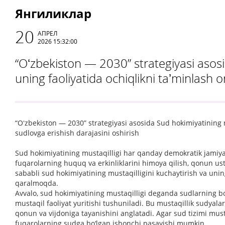
Янгиликлар
20
АПРЕЛ
2026 15:32:00
“Oʻzbekiston — 2030” strategiyasi asosi
uning faoliyatida ochiqlikni taʼminlash o
“Oʻzbekiston — 2030” strategiyasi asosida Sud hokimiyatining mu
sudlovga erishish darajasini oshirish
Sud hokimiyatining mustaqilligi har qanday demokratik jamiyat
fuqarolarning huquq va erkinliklarini himoya qilish, qonun us
sababli sud hokimiyatining mustaqilligini kuchaytirish va unin
qaralmoqda.
Avvalo, sud hokimiyatining mustaqilligi deganda sudlarning b
mustaqil faoliyat yuritishi tushuniladi. Bu mustaqillik sudyala
qonun va vijdoniga tayanishini anglatadi. Agar sud tizimi mus
fuqarolarning sudga bo‘lgan ishonchi pasayishi mumkin.