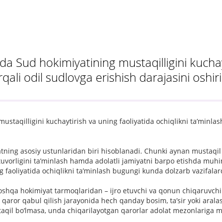
da Sud hokimiyatining mustaqilligini kuchay
rqali odil sudlovga erishish darajasini oshir
staqilligini kuchaytirish va uning faoliyatida ochiqlikni taʼminlash
ning asosiy ustunlaridan biri hisoblanadi. Chunki aynan mustaqil v
tuvorligini ta’minlash hamda adolatli jamiyatni barpo etishda muhi
g faoliyatida ochiqlikni ta’minlash bugungi kunda dolzarb vazifalard
oshqa hokimiyat tarmoqlaridan – ijro etuvchi va qonun chiqaruvch
r qaror qabul qilish jarayonida hech qanday bosim, ta’sir yoki arala
taqil bo‘lmasa, unda chiqarilayotgan qarorlar adolat mezonlariga m