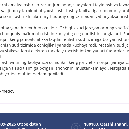
rni amalga oshirish zarur. Jumladan, sudyalarni tayinlash va lavo
y va ijtimoiy ta’minotini yaxshilash, kasbiy faoliyatiga noqonuniy ar
kasini oshirish, ularning huquqiy ong va madaniyatini yuksaltiri
hning yana bir muhim omilidir. Ochiqlik sud jarayonlarining shaffof 
a haqqoniy ma’lumot olish imkoniyatiga ega bo‘lishini anglatadi. Su
 orqali keng jamoatchilikka taqdim etilishi sud tizimiga bo‘lgan isho
anish sud tizimida ochiqlikni yanada kuchaytiradi. Masalan, sud ja
za va shikoyatlarni elektron tarzda yuborish imkoniyatlari fuqarolar 
i.
lash va uning faoliyatida ochiqlikni keng joriy etish orqali jamiyatd
arga va sud tizimiga bo‘lgan ishonchini mustahkamlaydi. Natijada e
sh yo‘lida muhim qadam qo‘yiladi.
.Axmedov
09-2026 O'zbekiston
180100, Qarshi shahri,