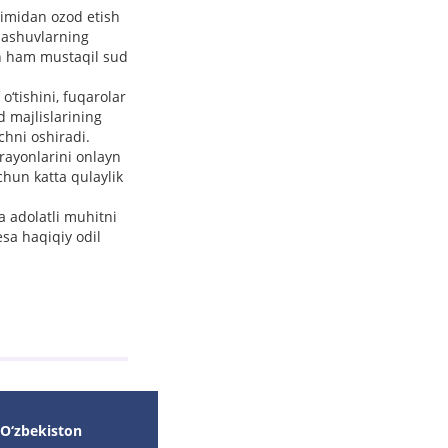
zimidan ozod etish
alashuvlarning
sh ham mustaqil sud
o‘tishini, fuqarolar
d majlislarining
nchni oshiradi.
rayonlarini onlayn
uchun katta qulaylik
a adolatli muhitni
sa haqiqiy odil
 O‘zbekiston