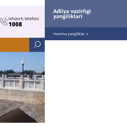
Adliya vazirligi
yangiliklari
Ishonch telefoni
1008
Hamma yangiliklar