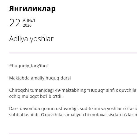
Янгиликлар
22
АПРЕЛ
2026
Adliya yoshlar
#huquqiy_targ'ibot
Maktabda amaliy huquq darsi
Chiroqchi tumanidagi 49-maktabning "Huquq" sinfi o'quvchilari
ochiq muloqot bo'lib o'tdi.
Dars davomida qonun ustuvorligi, sud tizimi va yoshlar o'rtas
suhbatlashildi. O'quvchilar amaliyotchi mutaxassisdan o'zlarini