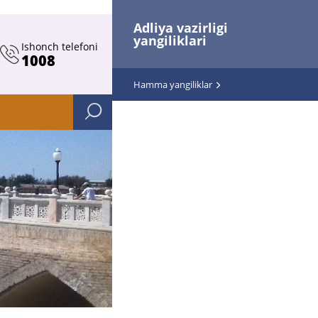
Adliya vazirligi
yangiliklari
Ishonch telefoni
1008
Hamma yangiliklar