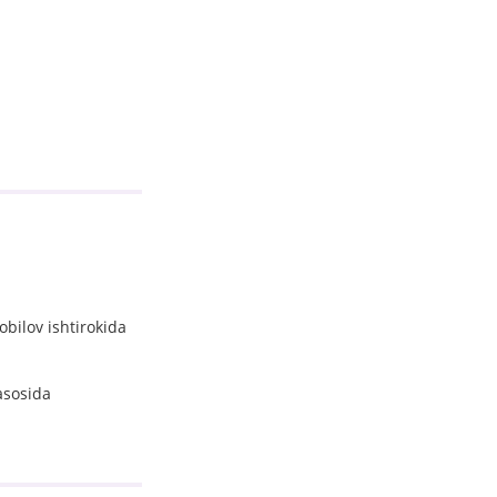
bilov ishtirokida
asosida