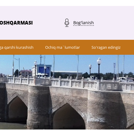
BOSHQARMASI
Bog'lanish
ga qarshi kurashish
Ochiq ma`lumotlar
So'ragan edingiz