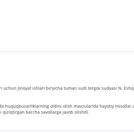
 uchun Jinoyat ishlari bo'yicha tuman sudi tergov sudyasi N. Eshqo
ida huquqbuzarliklarning oldini olish mavzularida hayotiy misollar 
 qiziqtirgan barcha savollarga javob olishdi.