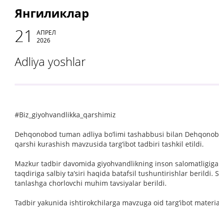
Янгиликлар
21
АПРЕЛ
2026
Adliya yoshlar
#Biz_giyohvandlikka_qarshimiz
Dehqonobod tuman adliya bo‘limi tashabbusi bilan Dehqonobo
qarshi kurashish mavzusida targ‘ibot tadbiri tashkil etildi.
Mazkur tadbir davomida giyohvandlikning inson salomatligiga yet
taqdiriga salbiy ta’siri haqida batafsil tushuntirishlar berildi
tanlashga chorlovchi muhim tavsiyalar berildi.
Tadbir yakunida ishtirokchilarga mavzuga oid targ‘ibot material