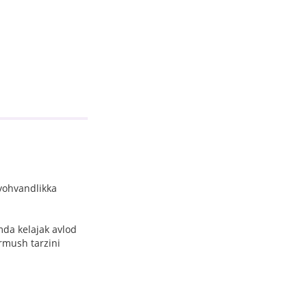
yohvandlikka
mda kelajak avlod
urmush tarzini