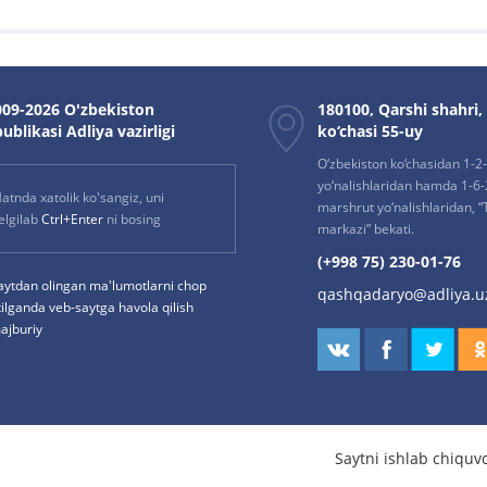
09-2026 O'zbekiston
180100, Qarshi shahri,
ublikasi Adliya vazirligi
ko‘chasi 55-uy
O‘zbekiston ko‘chasidan 1-2
yo‘nalishlaridan hamda 1-6
atnda xatolik ko'sangiz, uni
marshrut yo‘nalishlaridan, “
elgilab
Ctrl+Enter
ni bosing
markazi” bekati.
(+998 75) 230-01-76
aytdan olingan ma'lumotlarni chop
qashqadaryo@adliya.u
tilganda veb-saytga havola qilish
ajburiy
Saytni ishlab chiquv