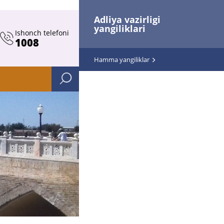
Adliya vazirligi
yangiliklari
Ishonch telefoni
1008
Hamma yangiliklar