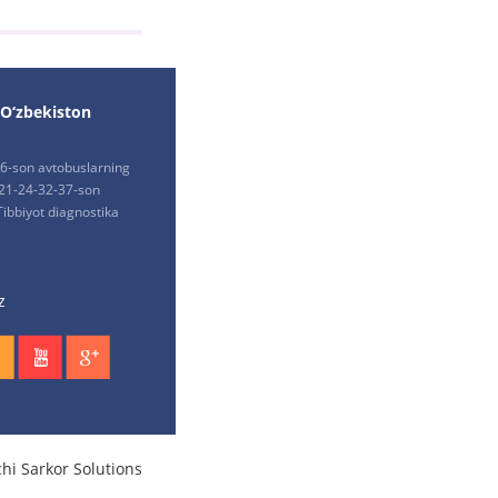
 O‘zbekiston
-6-son avtobuslarning
-21-24-32-37-son
Tibbiyot diagnostika
z
chi
Sarkor Solutions