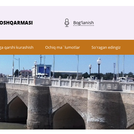
BOSHQARMASI
Bog'lanish
ga qarshi kurashish
Ochiq ma`lumotlar
So'ragan edingiz