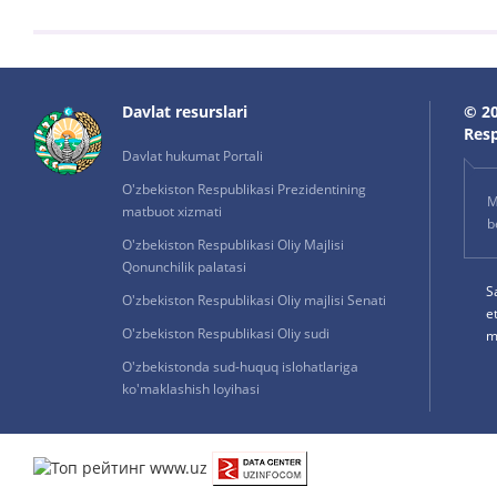
Davlat resurslari
© 20
Resp
Davlat hukumat Portali
O'zbekiston Respublikasi Prezidentining
M
matbuot xizmati
b
O'zbekiston Respublikasi Oliy Majlisi
Qonunchilik palatasi
S
O'zbekiston Respublikasi Oliy majlisi Senati
e
O'zbekiston Respublikasi Oliy sudi
m
O'zbekistonda sud-huquq islohatlariga
ko'maklashish loyihasi