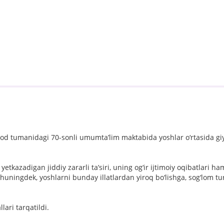
d tumanidagi 70-sonli umumta’lim maktabida yoshlar o‘rtasida gi
kazadigan jiddiy zararli ta’siri, uning og‘ir ijtimoiy oqibatlari ha
. Shuningdek, yoshlarni bunday illatlardan yiroq bo‘lishga, sog‘lom t
lari tarqatildi.