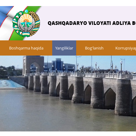
QASHQADARYO VILOYATI ADLIYA 
Boshqarma haqida
Yangiliklar
Bog'lanish
Korrupsiya