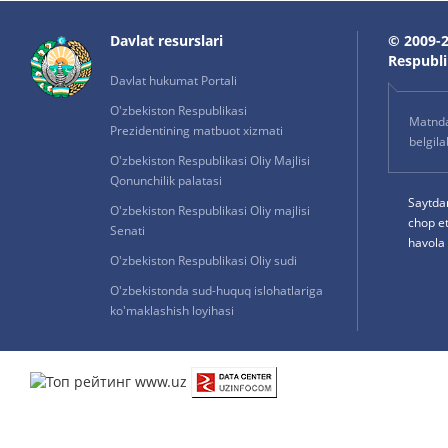
Davlat resurslari
© 2009-2
Respublik
Davlat hukumat Portali
O'zbekiston Respublikasi
Matnda 
Prezidentining matbuot xizmati
belgil
O'zbekiston Respublikasi Oliy Majlisi
Qonunchilik palatasi
Saytda
O'zbekiston Respublikasi Oliy majlisi
chop e
Senati
havola 
O'zbekiston Respublikasi Oliy sudi
O'zbekistonda sud-huquq islohatlariga
ko'maklashish loyihasi