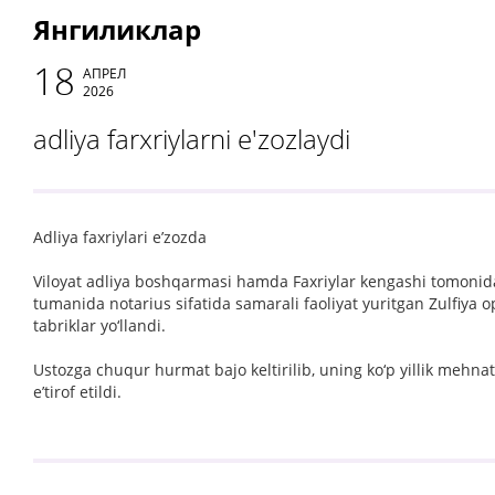
Янгиликлар
18
АПРЕЛ
2026
adliya farxriylarni e'zozlaydi
Adliya faxriylari e’zozda
Viloyat adliya boshqarmasi hamda Faxriylar kengashi tomonidan 
tumanida notarius sifatida samarali faoliyat yuritgan Zulfiya
tabriklar yo‘llandi.
Ustozga chuqur hurmat bajo keltirilib, uning ko‘p yillik mehnat
e’tirof etildi.