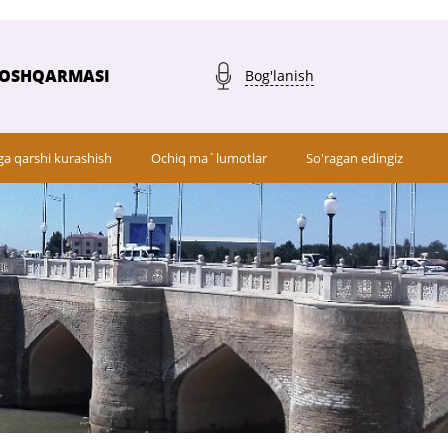
BOSHQARMASI
Bog'lanish
ga qarshi kurashish
Ochiq ma`lumotlar
So'ragan edingiz