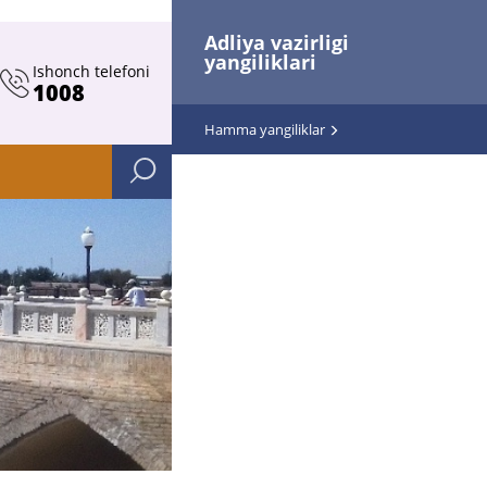
Adliya vazirligi
yangiliklari
Ishonch telefoni
1008
Hamma yangiliklar