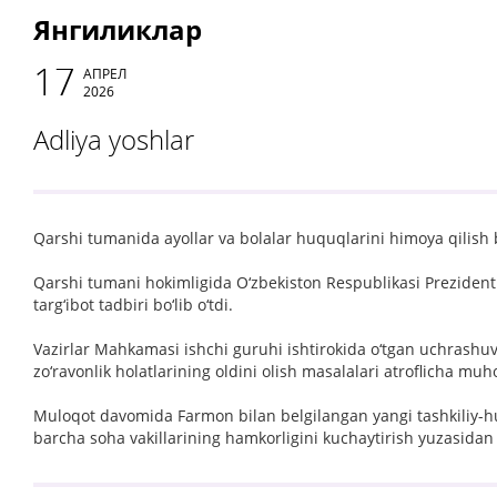
Янгиликлар
17
АПРЕЛ
2026
Adliya yoshlar
Qarshi tumanida ayollar va bolalar huquqlarini himoya qilish bo‘
Qarshi tumani hokimligida O‘zbekiston Respublikasi Prezidentin
targ‘ibot tadbiri bo‘lib o‘tdi.
Vazirlar Mahkamasi ishchi guruhi ishtirokida o‘tgan uchrashuv
zo‘ravonlik holatlarining oldini olish masalalari atroflicha muh
Muloqot davomida Farmon bilan belgilangan yangi tashkiliy-huq
barcha soha vakillarining hamkorligini kuchaytirish yuzasidan a