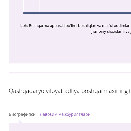
Izoh: Boshqarma apparati boʻlimi boshliqlari va masʼul xodimlar
jismoniy shaxslarni va y
Qashqadaryo viloyat adliya boshqarmasining ta
Биографияси
Лавозим мажбуриятлари