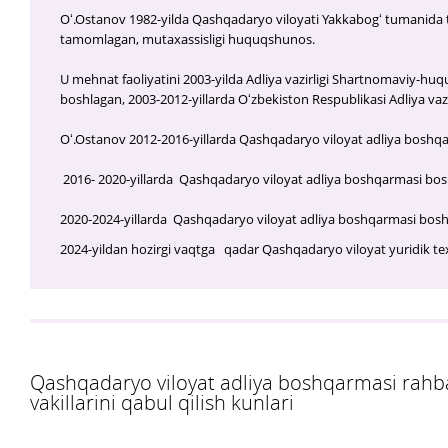
Oʻ.Ostanov 1982-yilda Qashqadaryo viloyati Yakkabogʻ tumanida tug
tamomlagan, mutaxassisligi huquqshunos.
U mehnat faoliyatini 2003-yilda Adliya vazirligi Shartnomaviy-huq
boshlagan, 2003-2012-yillarda Oʻzbekiston Respublikasi Adliya vazir
Oʻ.Ostanov 2012-2016-yillarda Qashqadaryo viloyat adliya boshqar
2016- 2020-yillarda Qashqadaryo viloyat adliya boshqarmasi boshlig
2020-2024-yillarda Qashqadaryo viloyat adliya boshqarmasi boshl
2024-yildan hozirgi vaqtga qadar Qashqadaryo viloyat yuridik te
Qashqadaryo viloyat adliya boshqarmasi rahba
vakillarini qabul qilish kunlari