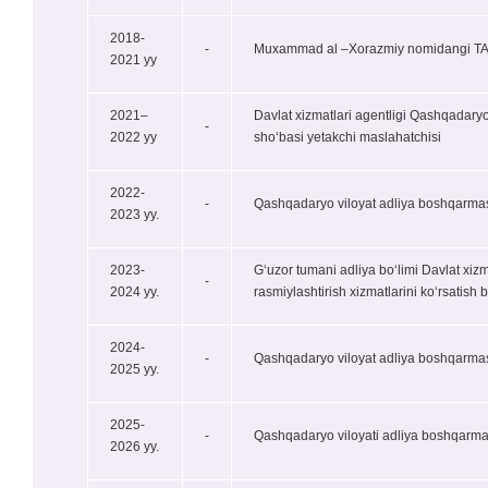
2018-
-
Muxammad al –Xorazmiy nomidangi TATU Q
2021 yy
2021–
Davlat xizmatlari agentligi Qashqadaryo
-
2022 yy
sho‘basi yetakchi maslahatchisi
2022-
-
Qashqadaryo viloyat adliya boshqarmasi
2023 yy.
2023-
G‘uzor tumani adliya bo‘limi Davlat xizm
-
2024 yy.
rasmiylashtirish xizmatlarini ko‘rsatish 
2024-
-
Qashqadaryo viloyat adliya boshqarmasi 
2025 yy.
2025-
-
Qashqadaryo viloyati adliya boshqarma
2026 yy.