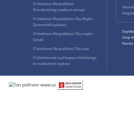
O'zbekiston Respublikasi
Matnda 
Prezidentining matbuot xizmati
belgil
O'zbekiston Respublikasi Oliy Majlisi
Qonunchilik palatasi
Saytda
O'zbekiston Respublikasi Oliy majlisi
chop e
Senati
havola 
O'zbekiston Respublikasi Oliy sudi
O'zbekistonda sud-huquq islohatlariga
ko'maklashish loyihasi