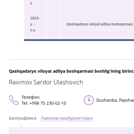
y.
2024-
y. -
Qashqadaryo viloyat adliya boshqarmasi b
h.v.
Qashqadaryo viloyat adliya boshqarmasi boshligʻining birinc
Raximov Sardor Ulashovich
Телефон:
Dushanba, Payshan
Теl: +998 75 230-02-10
Биографияси
Лавозим мажбуриятлари