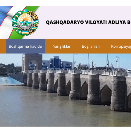
QASHQADARYO VILOYATI ADLIYA 
Boshqarma haqida
Yangiliklar
Bog'lanish
Korrupsiya