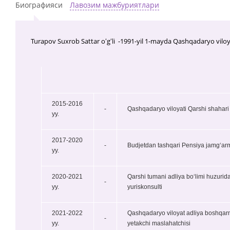
Биографияси
Лавозим мажбуриятлари
Turapov Suxrob Sattar oʻgʻli -1991-yil 1-mayda Qashqadaryo viloy
2015-2016
-
Qashqadaryo viloyati Qarshi shahari 
yy.
2017-2020
-
Budjetdan tashqari Pensiya jamg‘arm
yy.
2020-2021
Qarshi tumani adliya bo‘limi huzuridag
-
yy.
yuriskonsulti
2021-2022
Qashqadaryo viloyat adliya boshqarma
-
yy.
yetakchi maslahatchisi