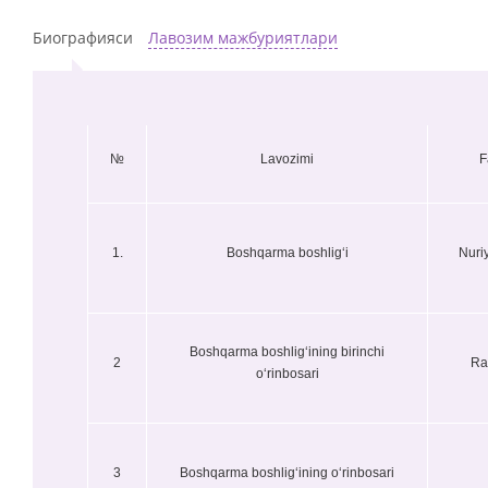
Биографияси
Лавозим мажбуриятлари
№
Lavozimi
F
1.
Boshqarma boshligʻi
Nuri
Boshqarma boshligʻining birinchi
2
Ra
oʻrinbosari
3
Boshqarma boshligʻining oʻrinbosari