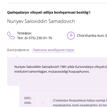
Qashqadaryo viloyati adliya boshqarmasi boshligʻi
Nuriyev Saloxiddin Samadovich
Телефон:
Chorshanba kuni 0
Тел: (0-375) 230-01-76
Биографияси
Лавозим мажбуриятлари
Nuriyev Saloxiddin Samadovich 1981-yilda Surxondaryo viloyati,Sar
institutini tamomlagan, mutaxassisligi huquqshunos.
2001-
Oʻzbekiston Respublikasi Adliya vazirligi 
2006-
-
maslahatchisi, bosh maslahatchisi, boʻlim 