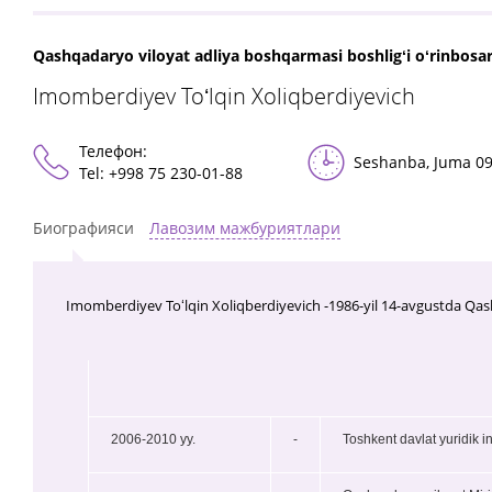
Qashqadaryo viloyat adliya boshqarmasi boshligʻi oʻrinbosar
Imomberdiyev Toʻlqin Xoliqberdiyevich
Телефон:
Seshanba, Juma 09
Теl: +998 75 230-01-88
Биографияси
Лавозим мажбуриятлари
Imomberdiyev Toʻlqin Xoliqberdiyevich -1986-yil 14-avgustda Qash
2006-2010 yy.
-
Toshkent davlat yuridik in