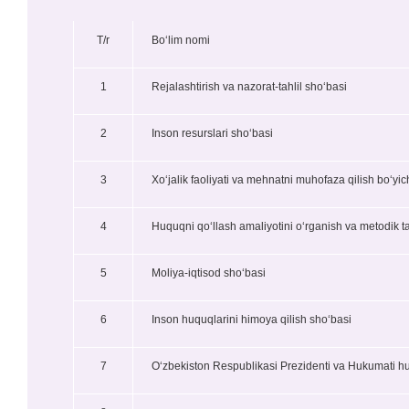
T/r
Boʻlim nomi
1
Rejalashtirish va nazorat-tahlil sho‘basi
2
Inson resurslari sho‘basi
3
Xo‘jalik faoliyati va mehnatni muhofaza qilish bo‘y
4
Huquqni qo‘llash amaliyotini o‘rganish va metodik t
5
Moliya-iqtisod sho‘basi
6
Inson huquqlarini himoya qilish sho‘basi
7
O‘zbekiston Respublikasi Prezidenti va Hukumati hujja