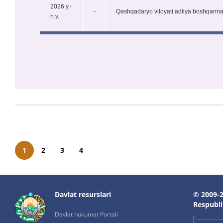
2026 y.-
-
Qashqadaryo viloyati adliya boshqarmas
h.v.
1
2
3
4
Davlat resurslari
© 2009-2
Respublik
Davlat hukumat Portali