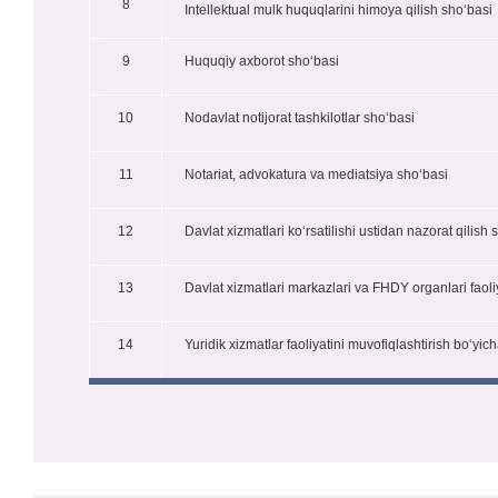
8
Intellektual mulk huquqlarini himoya qilish sho‘basi
9
Huquqiy axborot sho‘basi
10
Nodavlat notijorat tashkilotlar sho‘basi
11
Notariat, advokatura va mediatsiya sho‘basi
12
Davlat xizmatlari ko‘rsatilishi ustidan nazorat qilish 
13
Davlat xizmatlari markazlari va FHDY organlari faoli
14
Yuridik xizmatlar faoliyatini muvofiqlashtirish bo‘yi