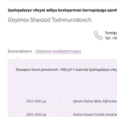
Qashqadaryo viloyat adliya boshqarmasi Korrupsiyaga qarshi
G‘oyimov Shaxzod Toshmurodovich
Телеф
Теl: +
Биографияси
Лавозим мажбуриятлари
Sharapov Ilxom Jamolovich -1992-yil 1-martrda Qashqadaryo viloy
2017-2021 yy.
-
Qarshi shahar IIBda JQB tezkor
2021-2022 yy.
-
Nishon tumani Yuridik xizmat k