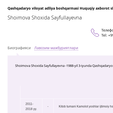
Qashqadaryo viloyat adliya boshqarmasi Huquqiy axborot sh
Shoimova Shoxida Sayfullayevna
Телеф
Теl: +
Биографияси
Лавозим мажбуриятлари
Shoimova Shoxida Sayfullayevna -1988-yil 3-iyunda Qashqadaryo v
2011-
-
Kitob tumani Kamolot yoshlar ijtimoiy h
2018 yy.