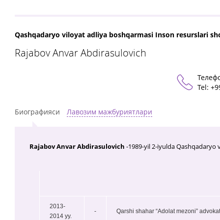
Qashqadaryo viloyat adliya boshqarmasi Inson resurslari sho‘
Rajabov Anvar Abdirasulovich
Телеф
Теl: +
Биографияси
Лавозим мажбуриятлари
Rajabov Anvar Abdirasulovich
-1989-yil 2-iyulda Qashqadaryo v
2013-
-
Qarshi shahar “Adolat mezoni” advokat
2014 yy.