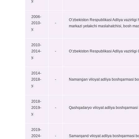
y.
2006-
Oʻzbekiston Respublikasi Adliya vazirligi 
2010-
-
markazi yetakchi maslahatchisi, bosh masl
y.
2010-
2014-
-
Oʻzbekiston Respublikasi Adliya vazirligi
y.
2014-
2018-
-
Namangan viloyat adliya boshqarmasi bos
y.
2018-
2019-
-
Qashqadaryo viloyat adliya boshqarmasi b
y.
2019-
2024-
-
Samarqand viloyat adliya boshqarmasi bo