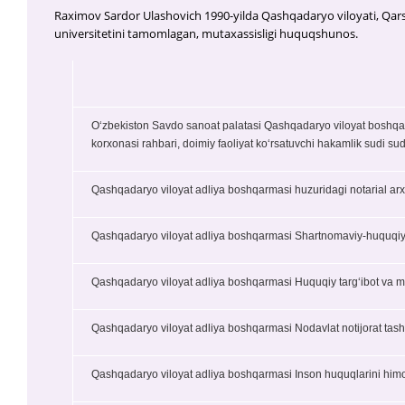
Raximov Sardor Ulashovich 1990-yilda
Qashqadaryo viloyati, Qarsh
universitetini tamomlagan, mutaxassisligi huquqshunos.
Oʻzbekiston Savdo sanoat palatasi Qashqadaryo viloyat boshqar
korxonasi rahbari, doimiy faoliyat koʻrsatuvchi hakamlik sudi su
Qashqadaryo viloyat adliya boshqarmasi huzuridagi notarial arxi
Qashqadaryo viloyat adliya boshqarmasi Shartnomaviy-huquqiy is
Qashqadaryo viloyat adliya boshqarmasi Huquqiy targʻibot va maʼr
Qashqadaryo viloyat adliya boshqarmasi Nodavlat notijorat tashki
Qashqadaryo viloyat adliya boshqarmasi Inson huquqlarini himoy