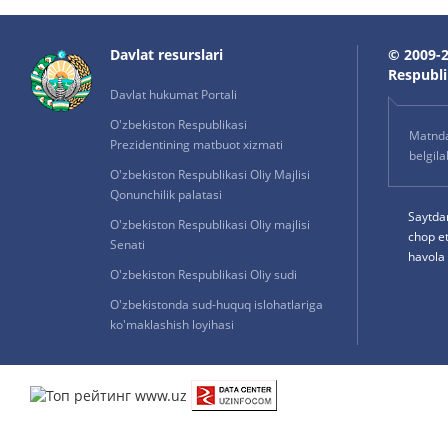
Davlat resurslari
© 2009-2
Respublik
Davlat hukumat Portali
O'zbekiston Respublikasi
Matnda 
Prezidentining matbuot xizmati
belgil
O'zbekiston Respublikasi Oliy Majlisi
Qonunchilik palatasi
Saytda
O'zbekiston Respublikasi Oliy majlisi
chop e
Senati
havola 
O'zbekiston Respublikasi Oliy sudi
O'zbekistonda sud-huquq islohatlariga
ko'maklashish loyihasi