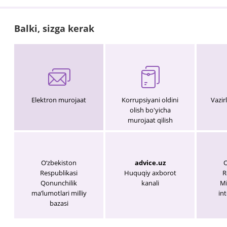
Balki, sizga kerak
Elektron murojaat
Korrupsiyani oldini
Vazir
olish bo'yicha
murojaat qilish
O‘zbekiston
advice.uz
O
Respublikasi
Huquqiy axborot
R
Qonunchilik
kanali
Mi
maʼlumotlari milliy
int
bazasi