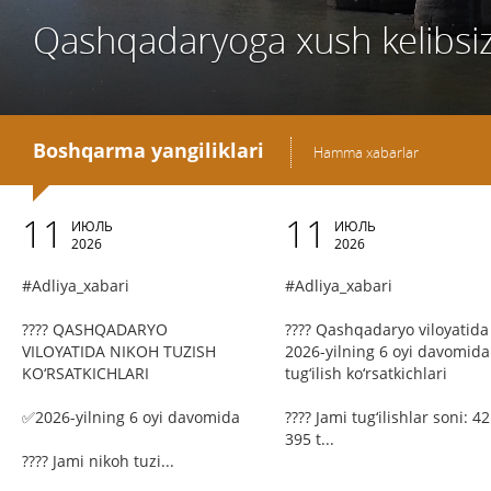
Qashqadaryoga xush kelibsi
Boshqarma yangiliklari
Hamma xabarlar
11
11
ИЮЛЬ
ИЮЛЬ
2026
2026
#Adliya_xabari
#Adliya_xabari
???? QASHQADARYO
???? Qashqadaryo viloyatida
VILOYATIDA NIKOH TUZISH
2026-yilning 6 oyi davomida
KO‘RSATKICHLARI
tug‘ilish ko‘rsatkichlari
✅2026-yilning 6 oyi davomida
???? Jami tug‘ilishlar soni: 42
395 t...
???? Jami nikoh tuzi...