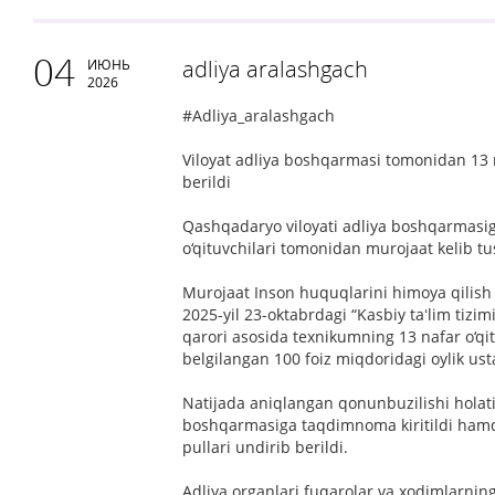
04
adliya aralashgach
ИЮНЬ
2026
#Adliya_aralashgach
Viloyat adliya boshqarmasi tomonidan 13 n
berildi
Qashqadaryo viloyati adliya boshqarmasig
o‘qituvchilari tomonidan murojaat kelib tu
Murojaat Inson huquqlarini himoya qilish 
2025-yil 23-oktabrdagi “Kasbiy taʻlim tizim
qarori asosida texnikumning 13 nafar o‘qi
belgilangan 100 foiz miqdoridagi oylik ust
Natijada aniqlangan qonunbuzilishi holati
boshqarmasiga taqdimnoma kiritildi hamda
pullari undirib berildi.
Adliya organlari fuqarolar va xodimlarni