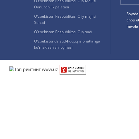
O'zbekiston Respublikasi Oliy Majlisi
Qonunchilik palatasi
Saytda
O'zbekiston Respublikasi Oliy majlisi
chop e
Senati
havola 
O'zbekiston Respublikasi Oliy sudi
O'zbekistonda sud-huquq islohatlariga
ko'maklashish loyihasi