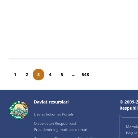
1
2
3
4
5
...
548
Davlat resurslari
© 2009-2
Respublik
Davlat hukumat Portali
O'zbekiston Respublikasi
Matnda 
Prezidentining matbuot xizmati
belgil